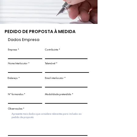
PEDIDO DE PROPOSTA À MEDIDA
Dados Empresa
Empresa
Contribuinte
Nome Interlocutor
Telemóvel
Endereço
Email interlocutor
Nº formandos
Modalidade pretendida
Observações