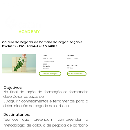
Tel.
226 159 000
formacao@catim.pt
ACADEMY
Cálculo da Pegada de Carbono da Organização e
Produtos - ISO 14064-1 e ISO 14067
Horário
Data
23 e 25 de
09:30 - 13:00
novembro de
2026
Modalidade
Duração
Online
7 horas
+INFO e Inscrição
Pedir Proposta à Medida
Objetivos:
No final da ação de formação os formandos
deverão ser capazes de:
1. Adquirir conhecimentos e ferramentas para a
determinação da pegada de carbono.
Destinatários:
Técnicos que pretendam compreender a
metodologia de cálculo de pegada de carbono,