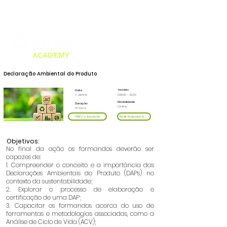
Tel.
226 159 000
formacao@catim.pt
ACADEMY
Declaração Ambiental do Produto
Horário
Data
A definir
09:00 - 13:00
Modalidade
Duração
Online
4 horas
+INFO e Inscrição
Pedir Proposta à Medida
Objetivos:
No final da ação os formandos deverão ser
capazes de:
1. Compreender o conceito e a importância das
Declarações Ambientais do Produto (DAPs) no
contexto da sustentabilidade;
2. Explorar o processo de elaboração e
certificação de uma DAP;
3. Capacitar os formandos acerca do uso de
ferramentas e metodologias associadas, como a
Análise de Ciclo de Vida (ACV);