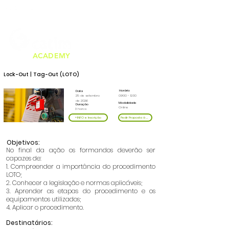
Tel.
226 159 000
formacao@catim.pt
ACADEMY
Lock-Out | Tag-Out (LOTO)
Horário
Data
25 de setembro
09:30 - 12:30
de 2026
Modalidade
Duração
Online
3 horas
+INFO e Inscrição
Pedir Proposta à Medida
Objetivos:
No final da ação os formandos deverão ser
capazes de:
1. Compreender a importância do procedimento
LOTO;
2. Conhecer a legislação e normas aplicáveis;
3. Aprender as etapas do procedimento e os
equipamentos utilizados;
4. Aplicar o procedimento.
Destinatários: