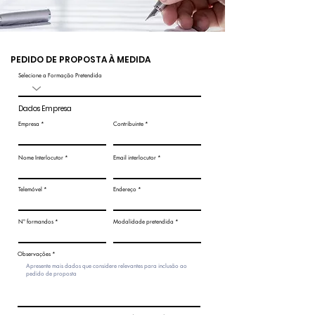
PEDIDO DE PROPOSTA À MEDIDA
Selecione a Formação Pretendida
Dados Empresa
Empresa
Contribuinte
Nome Interlocutor
Email interlocutor
Telemóvel
Endereço
Nº formandos
Modalidade pretendida
Observações