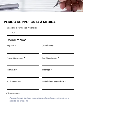
PEDIDO DE PROPOSTA À MEDIDA
Selecione a Formação Pretendida
Dados Empresa
Empresa
Contribuinte
Nome Interlocutor
Email interlocutor
Telemóvel
Endereço
Nº formandos
Modalidade pretendida
Observações