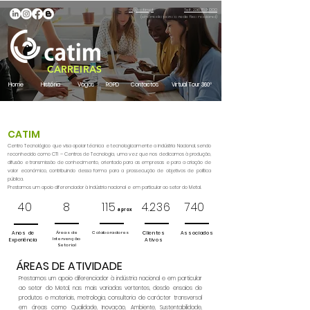
rh@catim.pt
Telf. 226 159 000
(chamada para a rede fixa nacional)
CARREIRAS
Home
História
Vagas
RGPD
Contactos
Virtual Tour 360º
CATIM
Centro Tecnológico que visa apoiar técnica e tecnologicamente a indústria Nacional, sendo
reconhecido como CTI – Centros de Tecnologia, uma vez que nos dedicamos à produção,
difusão e transmissão de conhecimento, orientado para as empresas e para a criação de
valor económico, contribuindo dessa forma para a prossecução de objetivos de política
pública.
Prestamos um apoio diferenciador à Indústria nacional e em particular ao setor do Metal.
40
8
115
4.236
740
aprox
Anos de
Áreas de
Colaboradores
Clientes
Associados
Intervenção
Experiência
Ativos
Setorial
ÁREAS DE ATIVIDADE
Prestamos um apoio diferenciador à indústria nacional e em particular
ao setor do Metal, nas mais variadas vertentes, desde ensaios de
produtos e materiais, metrologia, consultoria de carácter transversal
em áreas como Qualidade, Inovação, Ambiente, Sustentabilidade,