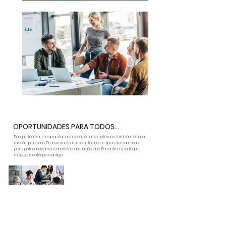
OPORTUNIDADES PARA TODOS...
Porque formar e capacitar os nosso recursos internos também é uma
missão para nós. Procuramos oferecer todos os tipos de carreiras,
para juntos inovamos a indústria ano após ano. Encontra o perfil que
mais se identifique contigo.
Para Contratos
Onde a tua experiência ganha uma nova
vida.
Com uma grande diversidade de áreas de
trabalho e benefícios, onde poderás
desenvolver ainda mais o teu