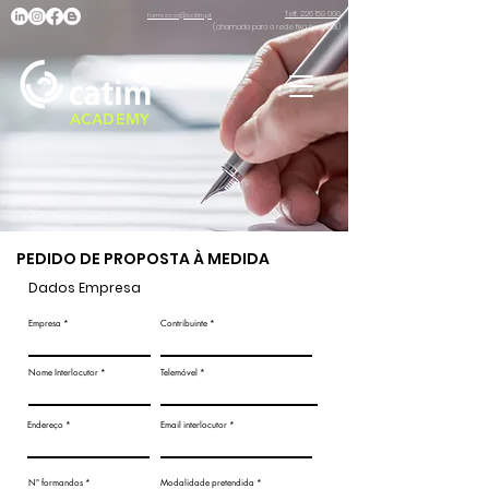
Telf. 226 159 000
formacao@catim.pt
(chamada para a rede fixa nacional)
ACADEMY
PEDIDO DE PROPOSTA À MEDIDA
Dados Empresa
Empresa
Contribuinte
Nome Interlocutor
Telemóvel
Endereço
Email interlocutor
Nº formandos
Modalidade pretendida