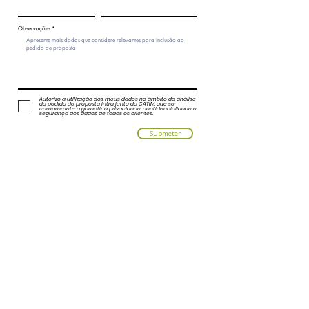
Observações
Autorizo a utilização dos meus dados no âmbito da análise
do pedido de proposta intra junto do CATIM, que se
compromete a garantir a privacidade, confidencialidade e
segurança dos dados de todos os clientes.
Submeter
©2023 by Catim.
Política de Privacidade e Proteção de Dados Pessoais
Política de Cookies