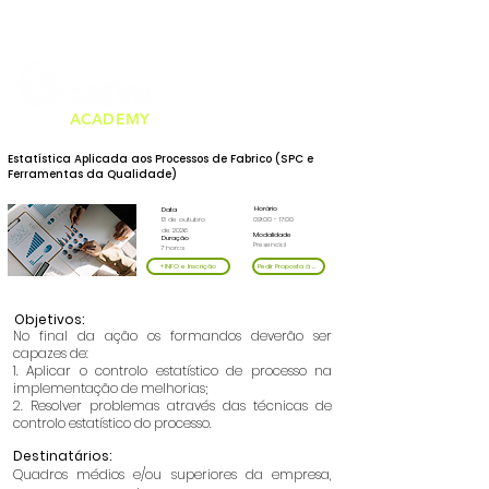
Telf. 226 159 000
formacao@catim.pt
(chamada para a rede fixa nacional)
ACADEMY
Estatística Aplicada aos Processos de Fabrico (SPC e
Ferramentas da Qualidade)
Horário
Data
13 de outubro
09:00 - 17:00
de 2026
Modalidade
Duração
Presencial
7 horas
+INFO e Inscrição
Pedir Proposta à Medida
Objetivos:
No final da ação os formandos deverão ser
capazes de:
1. Aplicar o controlo estatístico de processo na
implementação de melhorias;
2. Resolver problemas através das técnicas de
controlo estatístico do processo.
Destinatários:
Quadros médios e/ou superiores da empresa,