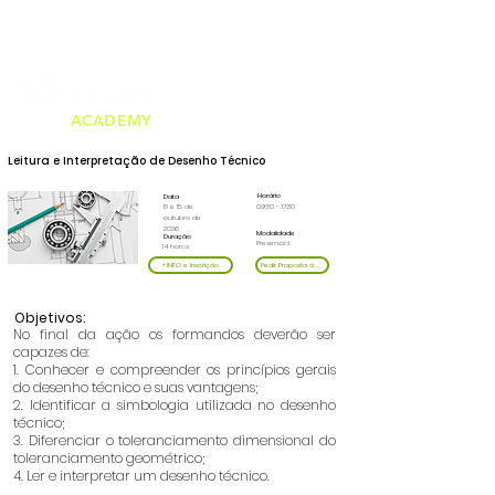
Telf. 226 159 000
formacao@catim.pt
(chamada para a rede fixa nacional)
ACADEMY
Leitura e Interpretação de Desenho Técnico
Horário
Data
13 e 15 de
09:30 - 17:30
outubro de
2026
Modalidade
Duração
Presencial
14 horas
+INFO e Inscrição
Pedir Proposta à Medida
Objetivos:
No final da ação os formandos deverão ser
capazes de:
1. Conhecer e compreender os princípios gerais
do desenho técnico e suas vantagens;
2. Identificar a simbologia utilizada no desenho
técnico;
3. Diferenciar o toleranciamento dimensional do
toleranciamento geométrico;
4. Ler e interpretar um desenho técnico.