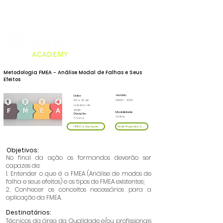
Telf. 226 159 000
formacao@catim.pt
(chamada para a rede fixa nacional)
ACADEMY
Metodologia FMEA - Análise Modal de Falhas e Seus
Efeitos
Horário
Data
20 e 22 de
09:30 - 12:30
outubro de
2026
Modalidade
Duração
Online
7 horas
+INFO e Inscrição
Pedir Proposta à Medida
Objetivos:
No final da ação os formandos deverão ser
capazes de:
1. Entender o que é a FMEA (Análise de modos de
falha e seus efeitos) e os tipos de FMEA existentes;
2. Conhecer os conceitos necessários para a
aplicação da FMEA.
Destinatários:
Técnicos da área da Qualidade e/ou profissionais