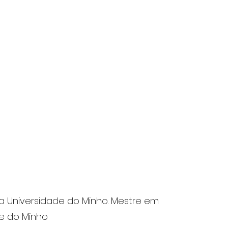
Telf. 226 159 000
formacao@catim.pt
(chamada para a rede fixa nacional)
a Universidade do Minho. Mestre em
de do Minho