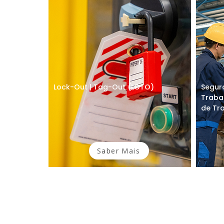
Lock-Out | Tag-Out (LOTO)
Segur
Traba
de Tr
Saber Mais