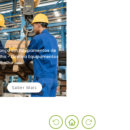
ança em Equipamentos de
lho - Diretiva Equipamentos
abalho
Saber Mais