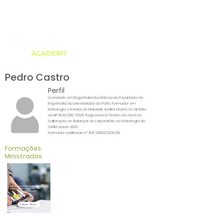
Telf. 226 159 000
formacao@catim.pt
(chamada para a rede fixa nacional)
ACADEMY
Pedro Castro
Perfil
Licenciado em Engenharia Mecânica pela Faculdade de
Engenharia da Universidade do Porto. Formador em
Metrologia e Ensaios de Materiais. Auditor interno no âmbito
da NP EN ISO/IEC 17025. Responsável Técnico da área de
Calibração de Balanças do Laboratório de Metrologia do
CATIM desde 2002.
Formador certificado n.º EDF 22802/2000 DN
Formações
Ministradas
Metrologia Industrial Aplicada a
Calibrações e Ensaios
Saber Mais