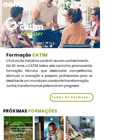
Telf. 226 159 000
formacao@catim.pt
(chamada para a rede fixa nacional)
ACADEMY
Formação
CATIM
O futuro da indústria constrói-se com conhecimento.
Há 40 anos, o CATIM lidera este caminho, promovendo
formação técnica que desenvolve competências,
estimula a inovação e prepara profissionais para os
desafios de um mundo em constante transformação.
Juntos, transformamos potencial em progresso.
Todas as Formações
PRÓXIMAS
FORMAÇÕES
ISO 14001:2026 - Requisitos do
Linhas de Orientação para Gerir a
Metrologia Industrial Aplicada a
Sistema de Gestão Ambiental
Saúde Psicológica e os Riscos
Calibrações e Ensaios
Psicossociais em Contextos de
Trabalho – Abordagem ISO
45003:2021
Saber Mais
Saber Mais